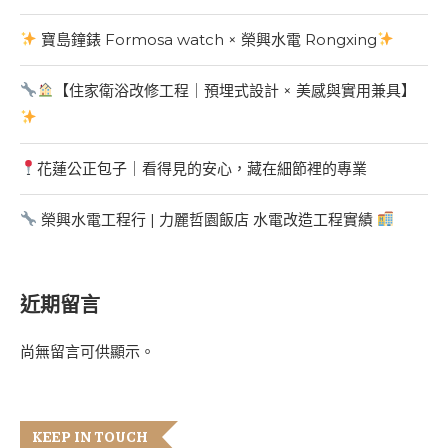
寶島鐘錶 Formosa watch × 榮興水電 Rongxing
【住家衛浴改修工程｜預埋式設計 × 美感與實用兼具】
花蓮公正包子｜看得見的安心，藏在細節裡的專業
榮興水電工程行 | 力麗哲園飯店 水電改造工程實績
近期留言
尚無留言可供顯示。
KEEP IN TOUCH