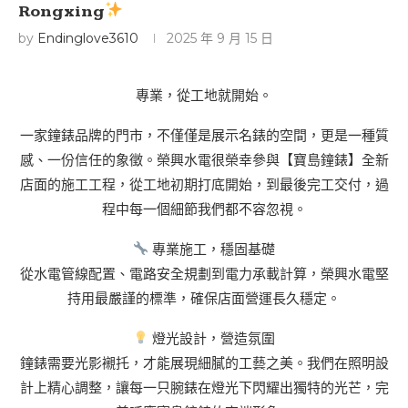
Rongxing
by
Endinglove3610
2025 年 9 月 15 日
專業，從工地就開始。
一家鐘錶品牌的門市，不僅僅是展示名錶的空間，更是一種質
感、一份信任的象徵。榮興水電很榮幸參與【寶島鐘錶】全新
店面的施工工程，從工地初期打底開始，到最後完工交付，過
程中每一個細節我們都不容忽視。
專業施工，穩固基礎
從水電管線配置、電路安全規劃到電力承載計算，榮興水電堅
持用最嚴謹的標準，確保店面營運長久穩定。
燈光設計，營造氛圍
鐘錶需要光影襯托，才能展現細膩的工藝之美。我們在照明設
計上精心調整，讓每一只腕錶在燈光下閃耀出獨特的光芒，完