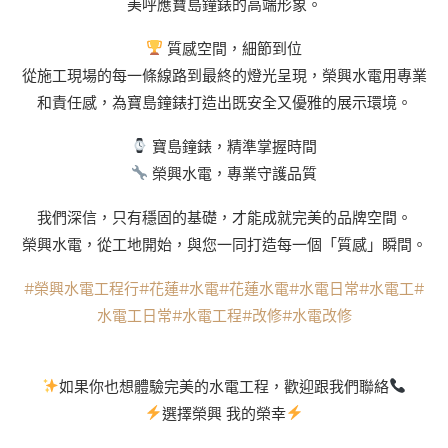
美呼應寶島鐘錶的高端形象。
質感空間，細節到位
從施工現場的每一條線路到最終的燈光呈現，榮興水電用專業
和責任感，為寶島鐘錶打造出既安全又優雅的展示環境。
寶島鐘錶，精準掌握時間
榮興水電，專業守護品質
我們深信，只有穩固的基礎，才能成就完美的品牌空間。
榮興水電，從工地開始，與您一同打造每一個「質感」瞬間。
#榮興水電工程行
#花蓮
#水電
#花蓮水電
#水電日常
#水電工
#
水電工日常
#水電工程
#改修
#水電改修
如果你也想體驗完美的水電工程，歡迎跟我們聯絡
選擇榮興 我的榮幸